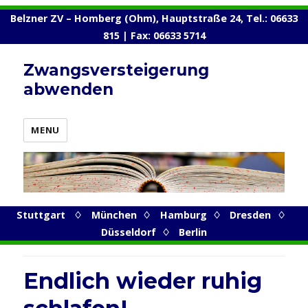
Belzner ZV – Homberg (Ohm), Hauptstraße 24, Tel.: 06633
815 | Fax: 06633 5714
Zwangsversteigerung
abwenden
MENU
Stuttgart
♢
München
♢
Hamburg
♢
Dresden
♢
Düsseldorf
♢
Berlin
Endlich wieder ruhig